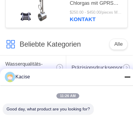
Chlorgas mit GPRS
und SS304/SS316-
$250.00 - $450.00/pieces MOQ:1PC
Körpermaterial
KONTAKT
Beliebte Kategorien
Alle
Wasserqualitäts-
Präzisionsdrucksensor
Sensor
Kacise
waagerecht
ausgerichteter
11:26 AM
Flüssigkeitsmessgerät
Übermittler des
Radars
Good day, what product are you looking for?
Ultraschallwandler-
Ultraschallströmungsmesse