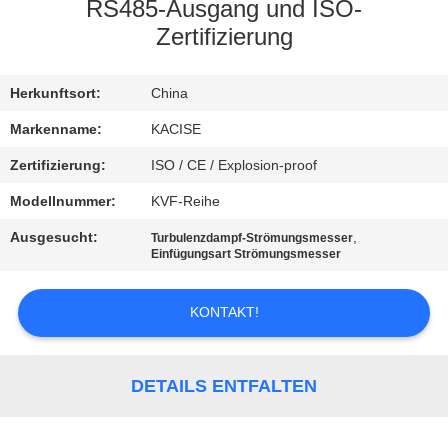
RS485-Ausgang und ISO-
QUALITÄTSKONTROLLE
Zertifizierung
TRETEN
Herkunftsort:
China
SIE
Markenname:
KACISE
MIT
Zertifizierung:
ISO / CE / Explosion-proof
UNS
Modellnummer:
KVF-Reihe
IN
Ausgesucht:
,
Turbulenzdampf-Strömungsmesser
Einfügungsart Strömungsmesser
VERBINDUNG
KONTAKT!
NACHRICHTEN
FÄLLE
DETAILS ENTFALTEN