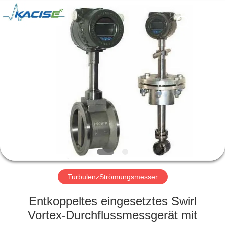
Xi'an
Kacise
Optronics
Co.,Ltd..
All
Rights
Reserved.
HAUS
PRODUKTE
VIDEOS
ÜBER
UNS
TurbulenzStrömungsmesser
FABRIK-
Entkoppeltes eingesetztes Swirl
AUSFLUG
Vortex-Durchflussmessgerät mit