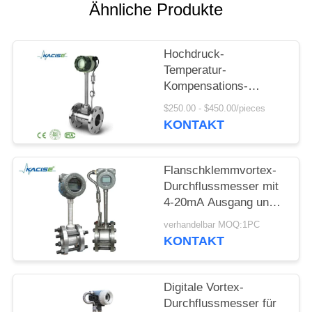
FORDERN
Ähnliche Produkte
SIE EIN
ZITAT
Hochdruck-
Temperatur-
Kompensations-
SITEMAP
Gaswirbel-
$250.00 - $450.00/pieces
Durchflussmesser mit
KONTAKT
DATENSCHUTZRICHTLINIE
Material SS304/SS316
Flanschklemmvortex-
Durchflussmesser mit
4-20mA Ausgang und
DN15-DN1800
verhandelbar MOQ:1PC
Durchmesser für
KONTAKT
Druckluft und Gas
Digitale Vortex-
Durchflussmesser für