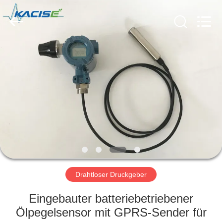
Xi'an
Kacise
Optronics
Co.,Ltd..
All
Rights
Reserved.
HAUS
PRODUKTE
VIDEOS
ÜBER
UNS
Drahtloser Druckgeber
FABRIK-
Eingebauter batteriebetriebener
AUSFLUG
Ölpegelsensor mit GPRS-Sender für