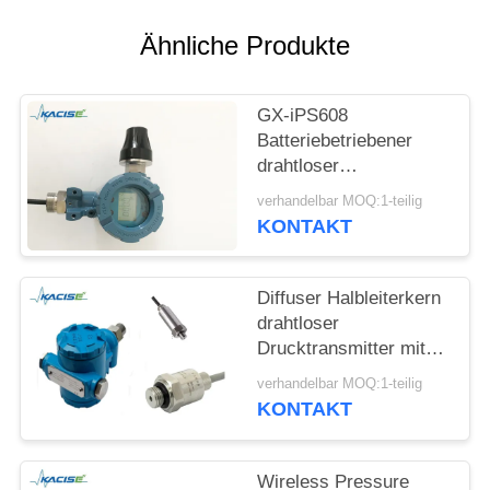
FORDERN
SIE EIN
Ähnliche Produkte
ZITAT
GX-iPS608
SITEMAP
Batteriebetriebener
drahtloser
Drucktransmitter mit
verhandelbar MOQ:1-teilig
DATENSCHUTZRICHTLINIE
Zigbee-
KONTAKT
Drahtloskommunikation
Diffuser Halbleiterkern
drahtloser
Drucktransmitter mit
Zigbee-Kommunikation
verhandelbar MOQ:1-teilig
und geringem
KONTAKT
Stromverbrauch
Wireless Pressure