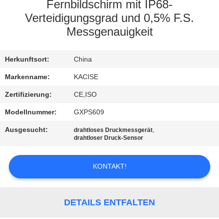
Fernbildschirm mit IP68-
QUALITÄTSKONTROLLE
Verteidigungsgrad und 0,5% F.S.
Messgenauigkeit
TRETEN
Herkunftsort:
China
SIE
Markenname:
KACISE
MIT
UNS
Zertifizierung:
CE,ISO
IN
Modellnummer:
GXPS609
VERBINDUNG
Ausgesucht:
,
drahtloses Druckmessgerät
drahtloser Druck-Sensor
NACHRICHTEN
KONTAKT!
FÄLLE
DETAILS ENTFALTEN