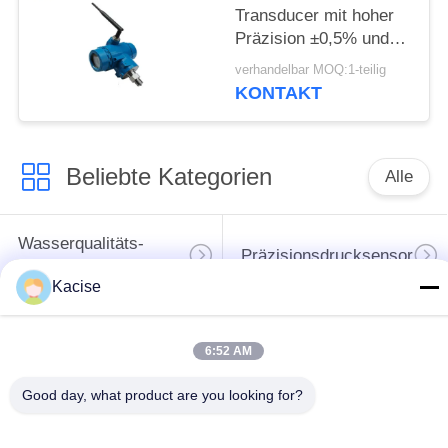
Transducer mit hoher
Präzision ±0,5% und
Zigbee-Wireless-
verhandelbar MOQ:1-teilig
Kommunikation
KONTAKT
Beliebte Kategorien
Alle
Wasserqualitäts-
Präzisionsdrucksensor
Sensor
Kacise
waagerecht
ausgerichteter
6:52 AM
Flüssigkeitsmessgerät
Übermittler des
Radars
Good day, what product are you looking for?