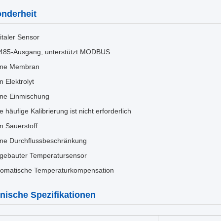
nderheit
italer Sensor
485-Ausgang, unterstützt MODBUS
ine Membran
n Elektrolyt
ine Einmischung
e häufige Kalibrierung ist nicht erforderlich
n Sauerstoff
ine Durchflussbeschränkung
ngebauter Temperatursensor
tomatische Temperaturkompensation
nische Spezifikationen