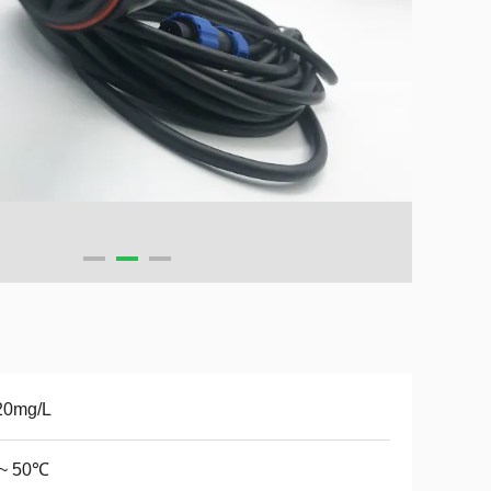
20mg/L
 ~ 50℃