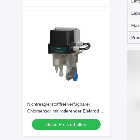
Län
Stabilität
Lebe
Maxi
Prod
Nichtreagierstofffrei verfügbarer
Chlorsensor mit rotierender Elektrode
zur kontinuierlichen Online-Messung
Beste Preis erhalten