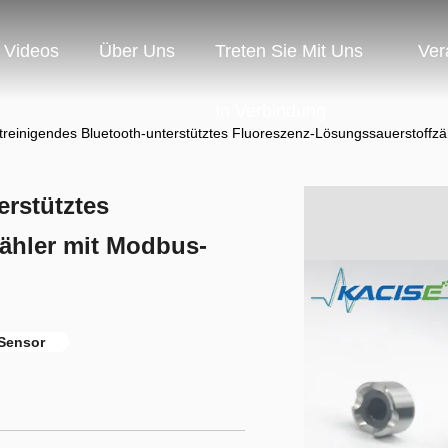
Videos
Über Uns
Treten Sie Mit Uns
Ver
In Verbindung
treinigendes Bluetooth-unterstütztes Fluoreszenz-Lösungssauerstoffzä
erstütztes
ähler mit Modbus-
-Sensor