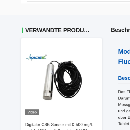
Beschr
VERWANDTE PRODUKTE
Mod
Flu
Besc
Das Fl
Darunt
Messge
und g
Video
über B
Tablet
Digitaler CSB-Sensor mit 0-500 mg/L