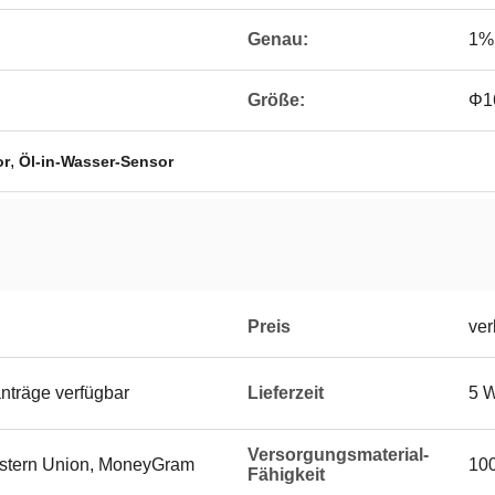
Genau:
1%
Größe:
Φ1
,
or
Öl-in-Wasser-Sensor
Preis
ver
nträge verfügbar
Lieferzeit
5 W
Versorgungsmaterial-
Western Union, MoneyGram
10
Fähigkeit