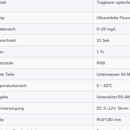
ukt
Tragbarer optisch
zip
Ultraviolette Flu
sbereich
0~20 mg/L
rechzeit
10 Sek
au
1 %
tzstufe
IP68
ste Tiefe
Unterwasser 60 M
peraturbereich
0 ~ 50℃
gabe
Unterstützt RS-4
omversorgung
DC 5~12V, Strom
ße
Φ16*180 mm