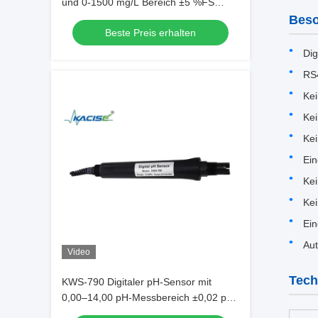
und 0-1500 mg/L Bereich ±5 %FS
Genauigkeit für die
Beso
Beste Preis erhalten
Wasserqualitätsüberwachung
Dig
RS
Ke
Kei
Ke
Ein
Kei
Ke
Ei
Au
Video
Tech
KWS-790 Digitaler pH-Sensor mit
0,00–14,00 pH-Messbereich ±0,02 pH
Genauigkeit und 0–99,9 °C