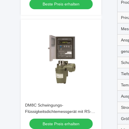
Prod
Beste Preis erhalten
Temperaturkompensation
Prin
Mes
Ansp
gen
Schu
Tief
Tem
Aus
DM8C Schwingungs-
Str
Flüssigkeitsdichtemessgerät mit RS-
232C Digitalausgang Hohe
Grö
Beste Preis erhalten
Empfindlichkeit und ausgezeichnete