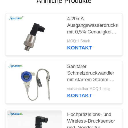
Ähnliche Produkte
FORDERN
SIE EIN
4-20mA
ZITAT
Ausgangswasserdrucksenso
mit 0,5% Genauigkeit
SITEMAP
und 12-32VDC
MOQ:1 Stück
Stromversorgung
KONTAKT
DATENSCHUTZRICHTLINIE
Sanitärer
Schmelzdruckwandler
mit starrem Stamm mit
ungiftigem Material und
verhandelbar MOQ:1-teilig
hoher Präzision für
KONTAKT
Lebensmittelverarbeitungsge
Hochpräzisions- und
Wireless-Drucksensor
und -Sender für