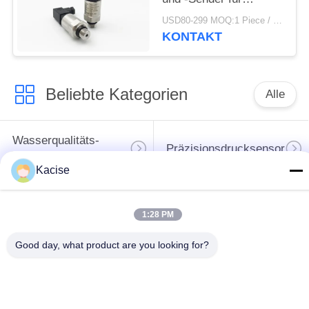
Kleinstkältemittel
USD80-299 MOQ:1 Piece / Pieces
KONTAKT
Beliebte Kategorien
Alle
Wasserqualitäts-
Präzisionsdrucksensor
Sensor
Kacise
waagerecht
ausgerichteter
1:28 PM
Flüssigkeitsmessgerät
Übermittler des
Radars
Good day, what product are you looking for?
Ultraschallwandler-
Ultraschallströmungsmesse
Sensor