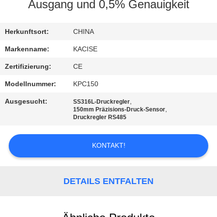
Ausgang und 0,5% Genauigkeit
QUALITÄTSKONTROLLE
Herkunftsort:
CHINA
TRETEN
Markenname:
KACISE
SIE
Zertifizierung:
CE
MIT
Modellnummer:
KPC150
UNS
Ausgesucht:
,
SS316L-Druckregler
IN
,
150mm Präzisions-Druck-Sensor
Druckregler RS485
VERBINDUNG
KONTAKT!
NACHRICHTEN
DETAILS ENTFALTEN
FÄLLE