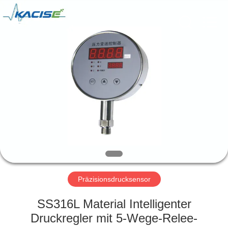
Xi'an
Kacise
Optronics
Co.,Ltd..
All
Rights
Reserved.
HAUS
PRODUKTE
VIDEOS
ÜBER
UNS
Präzisionsdrucksensor
FABRIK-
SS316L Material Intelligenter
AUSFLUG
Druckregler mit 5-Wege-Relee-