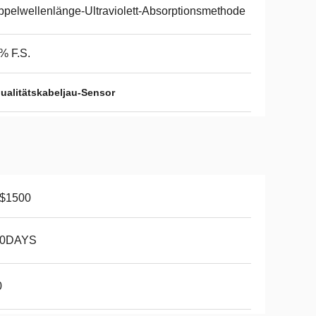
pelwellenlänge-Ultraviolett-Absorptionsmethode
% F.S.
alitätskabeljau-Sensor
-$1500
10DAYS
0