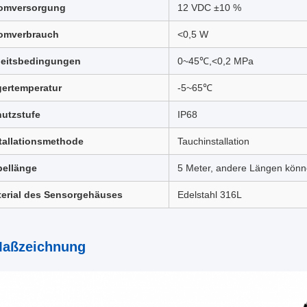
romversorgung
12 VDC ±10 %
romverbrauch
<0,5 W
beitsbedingungen
0~45℃,<0,2 MPa
ertemperatur
-5~65℃
utzstufe
IP68
tallationsmethode
Tauchinstallation
bellänge
5 Meter, andere Längen könne
erial des Sensorgehäuses
Edelstahl 316L
Maßzeichnung