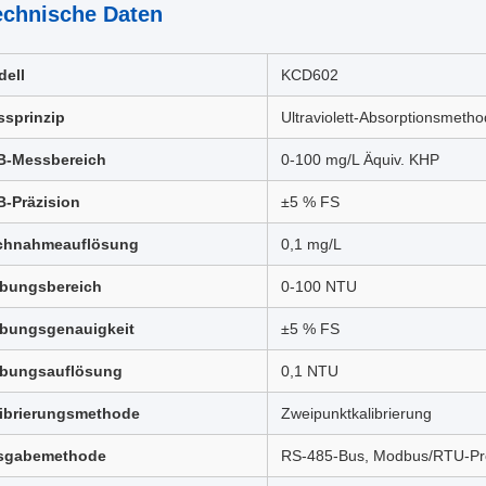
echnische Daten
ell
KCD602
sprinzip
Ultraviolett-Absorptionsmeth
B-Messbereich
0-100 mg/L Äquiv. KHP
-Präzision
±5 % FS
chnahmeauflösung
0,1 mg/L
übungsbereich
0-100 NTU
übungsgenauigkeit
±5 % FS
übungsauflösung
0,1 NTU
ibrierungsmethode
Zweipunktkalibrierung
sgabemethode
RS-485-Bus, Modbus/RTU-Pro