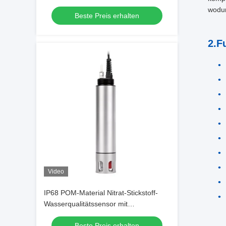
von 0,1 NTU für die industrielle
wodur
Beste Preis erhalten
Überwachung der Wasserqualität
2.F
Video
IP68 POM-Material Nitrat-Stickstoff-
Wasserqualitätssensor mit
ionenselektiver Elektrodenmethode
Beste Preis erhalten