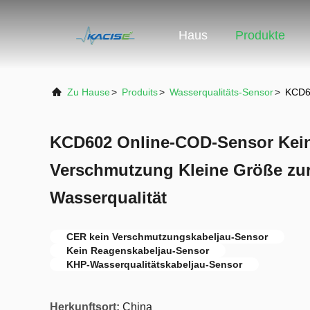
Haus
Produkte
Zu Hause
>
Produits
>
Wasserqualitäts-Sensor
>
KCD60
KCD602 Online-COD-Sensor Kein
Verschmutzung Kleine Größe zu
Wasserqualität
CER kein Verschmutzungskabeljau-Sensor
Kein Reagenskabeljau-Sensor
KHP-Wasserqualitätskabeljau-Sensor
Herkunftsort:
China