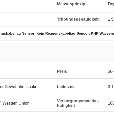
Messenprinzip:
Dop
Trübungsgenauigkeit:
± 5
,
,
ngskabeljau-Sensor
Kein Reagenskabeljau-Sensor
KHP-Wasserqu
Preis
$0
der Gewohnheitspaket
Lieferzeit
3-
Versorgungsmaterial-
T, Western Union,
10
Fähigkeit