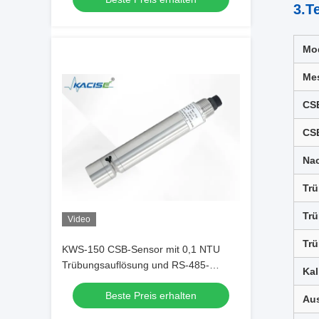
3.T
Mod
Mes
CS
CSB
Na
Tr
Tr
Video
Tr
KWS-150 CSB-Sensor mit 0,1 NTU
Trübungsauflösung und RS-485-
Kal
Ausgang mit UV-Absorption bei zwei
Beste Preis erhalten
Wellenlängen
Au