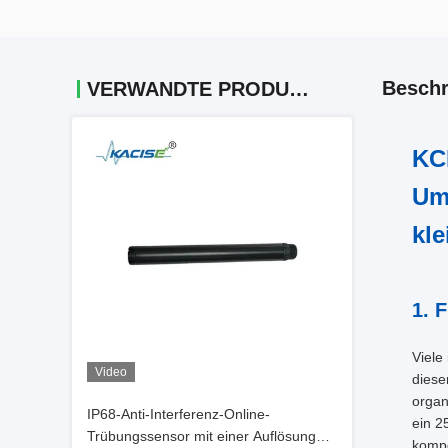
Beschr
VERWANDTE PRODUKTE
KC
Um
kl
1. 
Viele
Video
diese
organ
IP68-Anti-Interferenz-Online-
ein 2
Trübungssensor mit einer Auflösung
kompe