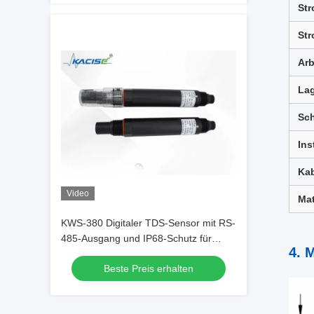
St
St
Ar
Lag
Sch
Ins
Ka
Video
Mat
KWS-380 Digitaler TDS-Sensor mit RS-
485-Ausgang und IP68-Schutz für
4. 
hochpräzise Überwachung der
Beste Preis erhalten
Wasserqualität