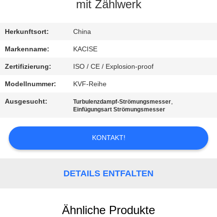
mit Zählwerk
QUALITÄTSKONTROLLE
Herkunftsort:
China
TRETEN
Markenname:
KACISE
SIE
Zertifizierung:
ISO / CE / Explosion-proof
MIT
Modellnummer:
KVF-Reihe
UNS
Ausgesucht:
,
Turbulenzdampf-Strömungsmesser
IN
Einfügungsart Strömungsmesser
VERBINDUNG
KONTAKT!
NACHRICHTEN
DETAILS ENTFALTEN
FÄLLE
Ähnliche Produkte