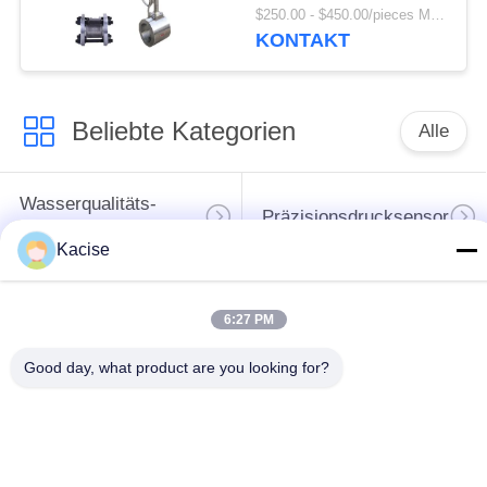
und SS304/SS316-
$250.00 - $450.00/pieces MOQ:1PC
Körpermaterial
KONTAKT
Beliebte Kategorien
Alle
Wasserqualitäts-
Präzisionsdrucksensor
Sensor
Kacise
waagerecht
ausgerichteter
6:27 PM
Flüssigkeitsmessgerät
Übermittler des
Good day, what product are you looking for?
Radars
Ultraschallwandler-
Ultraschallströmungsmesse
Sensor