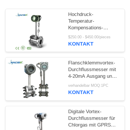
FORDERN
SIE EIN
Hochdruck-
ZITAT
Temperatur-
Kompensations-
Gaswirbel-
SITEMAP
$250.00 - $450.00/pieces
Durchflussmesser mit
KONTAKT
Material SS304/SS316
DATENSCHUTZRICHTLINIE
Flanschklemmvortex-
Durchflussmesser mit
4-20mA Ausgang und
DN15-DN1800
verhandelbar MOQ:1PC
Durchmesser für
KONTAKT
Druckluft und Gas
Digitale Vortex-
Durchflussmesser für
Chlorgas mit GPRS