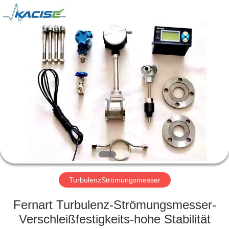
Xi'an
Kacise
Optronics
Co.,Ltd..
All
Rights
Reserved.
HAUS
PRODUKTE
VIDEOS
ÜBER
UNS
TurbulenzStrömungsmesser
FABRIK-
Fernart Turbulenz-Strömungsmesser-
AUSFLUG
Verschleißfestigkeits-hohe Stabilität