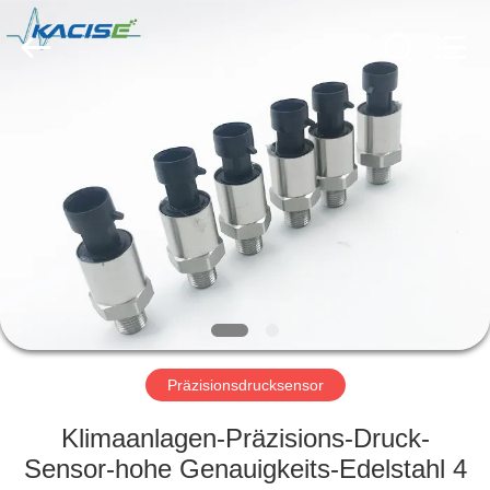
Xi'an
Kacise
Optronics
Co.,Ltd..
All
Rights
Reserved.
HAUS
PRODUKTE
VIDEOS
ÜBER
UNS
Präzisionsdrucksensor
FABRIK-
Klimaanlagen-Präzisions-Druck-
AUSFLUG
Sensor-hohe Genauigkeits-Edelstahl 4