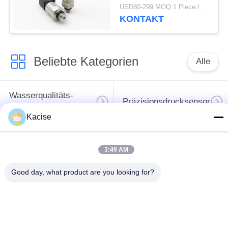
Kleinstkältemittel
USD80-299 MOQ:1 Piece / Pieces
KONTAKT
Beliebte Kategorien
Alle
Wasserqualitäts-
Präzisionsdrucksensor
Sensor
Kacise
waagerecht
ausgerichteter
3:49 AM
Flüssigkeitsmessgerät
Übermittler des
Good day, what product are you looking for?
Radars
Ultraschallwandler-
Ultraschallströmungsmesse
Sensor