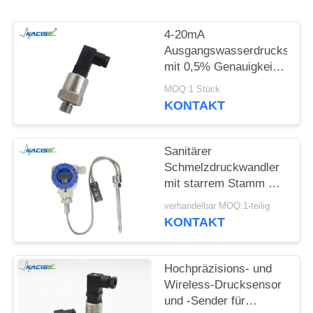
FORDERN
SIE EIN
4-20mA
ZITAT
Ausgangswasserdrucksenso
mit 0,5% Genauigkeit
und 12-32VDC
SITEMAP
MOQ:1 Stück
Stromversorgung
KONTAKT
DATENSCHUTZRICHTLINIE
Sanitärer
Schmelzdruckwandler
mit starrem Stamm mit
ungiftigem Material und
verhandelbar MOQ:1-teilig
hoher Präzision für
KONTAKT
Lebensmittelverarbeitungsge
Hochpräzisions- und
Wireless-Drucksensor
und -Sender für