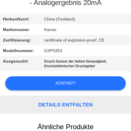
- Analogergebnis 20mA
QUALITÄTSKONTROLLE
Herkunftsort:
China (Festland)
TRETEN
Markenname:
Kacise
SIE
Zertifizierung:
certificate of explosion-proof, CE
MIT
Modellnummer:
GXPS353
UNS
Ausgesucht:
,
Druck-Sensor der hohen Genauigkeit
IN
Druckelektrischer Druckgeber
VERBINDUNG
KONTAKT!
NACHRICHTEN
DETAILS ENTFALTEN
FÄLLE
Ähnliche Produkte