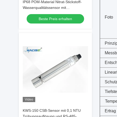
IP68 POM-Material Nitrat-Stickstoff-
Wasserqualitätssensor mit
ionenselektiver Elektrodenmethode
Foto
Beste Preis erhalten
Prinzi
Messb
Entsc
Linear
Schut
Tiefste
Video
Tempe
KWS-150 CSB-Sensor mit 0,1 NTU
Ertrag
Trübungsauflösung und RS-485-