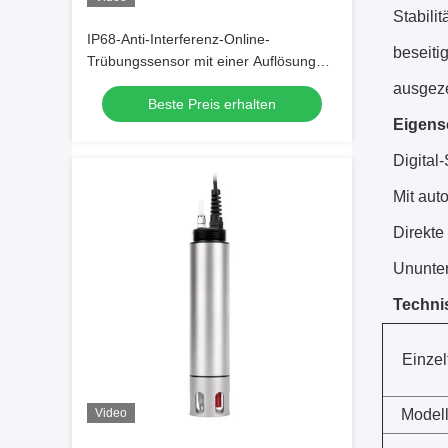
Stabili
IP68-Anti-Interferenz-Online-
beseiti
Trübungssensor mit einer Auflösung
von 0,1 NTU für die industrielle
ausgeze
Beste Preis erhalten
Überwachung der Wasserqualität
Eigens
Digital
Mit aut
Direkte
Ununter
Techni
Einzelt
Video
Model