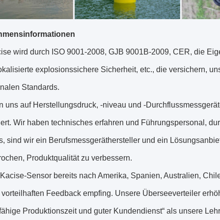
hmensinformationen
ise wird durch ISO 9001-2008, GJB 9001B-2009, CER, die Eigens
okalisierte explosionssichere Sicherheit, etc., die versichern, 
onalen Standards.
n uns auf Herstellungsdruck, -niveau und -Durchflussmessgerät
siert. Wir haben technisches erfahren und Führungspersonal, 
s, sind wir ein Berufsmessgeräthersteller und ein Lösungsanbi
ochen, Produktqualität zu verbessern.
 Kacise-Sensor bereits nach Amerika, Spanien, Australien, Chi
e vorteilhaften Feedback empfing. Unsere Überseeverteiler erh
fähige Produktionszeit und guter Kundendienst“ als unsere Leh