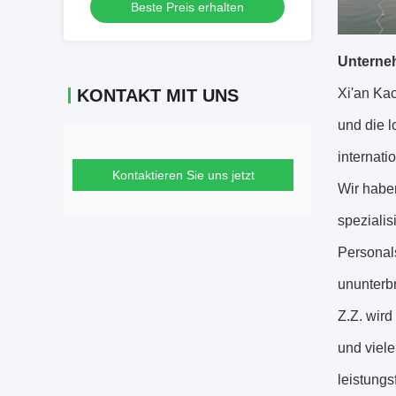
Beste Preis erhalten
Wasserqualität
Unterne
KONTAKT MIT UNS
Xi'an Kac
und die l
internati
Kontaktieren Sie uns jetzt
Wir habe
speziali
Personal
ununterbr
Z.Z. wird
und viel
leistungs