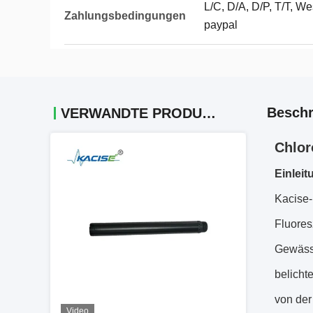
L/C, D/A, D/P, T/T, 
Zahlungsbedingungen
paypal
Beschr
VERWANDTE PRODUKTE
Chlor
Einleit
Kacise-
Fluores
Gewäss
belicht
von der
Video