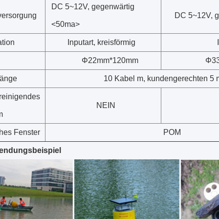
DC 5~12V, gegenwärtig
versorgung
DC 5~12V, 
<50ma>
ation
Inputart, kreisförmig
Φ22mm*120mm
Φ3
länge
10 Kabel m, kundengerechten 5 
reinigendes
NEIN
m
hes Fenster
POM
endungsbeispiel