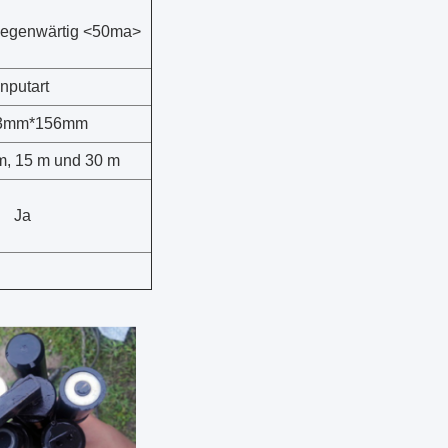
gegenwärtig <50ma>
Inputart
3mm*156mm
m, 15 m und 30 m
Ja