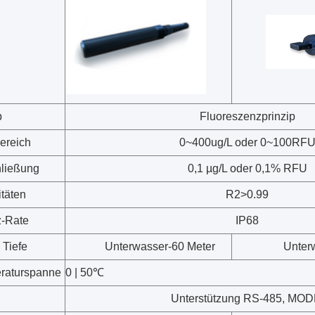
p
Fluoreszenzprinzip
ereich
0~400ug/L oder 0~100RF
hließung
0,1 µg/L oder 0,1% RFU
itäten
R2>0.99
z-Rate
IP68
 Tiefe
Unterwasser-60 Meter
Unter
raturspanne
0 | 50℃
Unterstützung RS-485, MOD