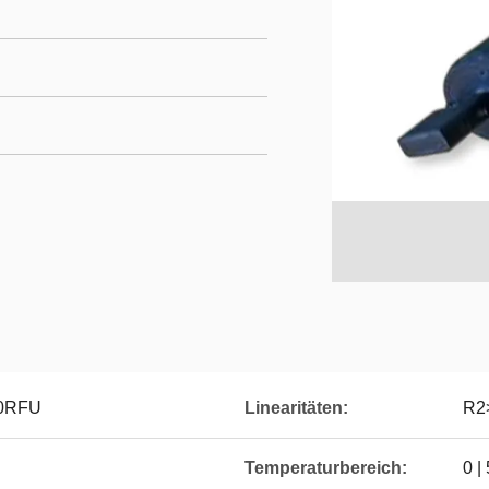
00RFU
Linearitäten:
R2
Temperaturbereich:
0 |