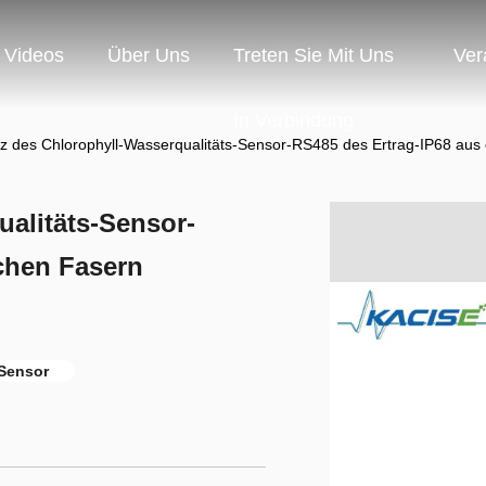
Videos
Über Uns
Treten Sie Mit Uns
Ver
In Verbindung
z des Chlorophyll-Wasserqualitäts-Sensor-RS485 des Ertrag-IP68 aus
alitäts-Sensor-
chen Fasern
-Sensor