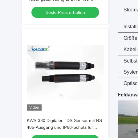
Ausgang mit UV-Absorption bei zwei
Strom
Beste Preis erhalten
Wellenlängen
Install
Größe
Kabel
Selbst
Syste
Optisc
Feldanw
Video
KWS-380 Digitaler TDS-Sensor mit RS-
485-Ausgang und IP68-Schutz für
hochpräzise Überwachung der