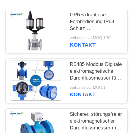
FORDERN
SIE EIN
GPRS drahtlose
ZITAT
Fernbedienung IP68
Schutz
elektromagnetische
SITEMAP
verhandelbar MOQ:1PC
Durchflussmesser mit
KONTAKT
DN10-DN2600
Durchmesser für
DATENSCHUTZRICHTLINIE
Ammoniak und
RS485 Modbus Digitale
Bewässerung
elektromagnetische
Durchflussmesser für
Säure- und
verhandelbar MOQ:1
Alkalibeständige
KONTAKT
Flüssigkeiten mit hoher
Genauigkeit
Sicherer, störungsfreier
elektromagnetischer
Durchflussmesser mit