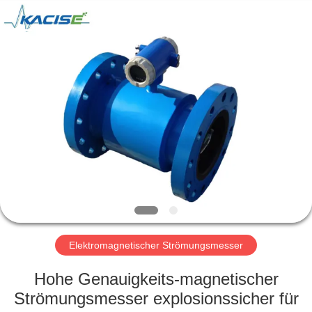
Xi'an
Kacise
Optronics
Co.,Ltd..
All
Rights
Reserved.
HAUS
PRODUKTE
VIDEOS
ÜBER
UNS
Elektromagnetischer Strömungsmesser
FABRIK-
Hohe Genauigkeits-magnetischer
AUSFLUG
Strömungsmesser explosionssicher für