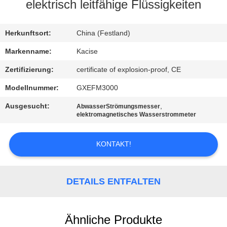
elektrisch leitfähige Flüssigkeiten
QUALITÄTSKONTROLLE
Herkunftsort:
China (Festland)
TRETEN
Markenname:
Kacise
SIE
Zertifizierung:
certificate of explosion-proof, CE
MIT
Modellnummer:
GXEFM3000
UNS
Ausgesucht:
,
AbwasserStrömungsmesser
IN
elektromagnetisches Wasserstrommeter
VERBINDUNG
KONTAKT!
NACHRICHTEN
DETAILS ENTFALTEN
FÄLLE
Ähnliche Produkte