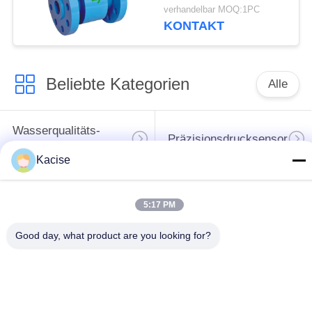
Druckmessung, IP68-
verhandelbar MOQ:1PC
Schutz und RS485-
KONTAKT
Kommunikation
Beliebte Kategorien
Alle
Wasserqualitäts-
Präzisionsdrucksensor
Sensor
Kacise
waagerecht
ausgerichteter
5:17 PM
Flüssigkeitsmessgerät
Übermittler des
Good day, what product are you looking for?
Radars
Ultraschallwandler-
Ultraschallströmungsmesse
Sensor