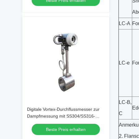
Beste Preis erhalten
Sh
Ab
LC-A
Fo
LC-e
Fo
LC-B,
Ed
Digitale Vortex-Durchflussmesser zur
C
Dampfmessung mit SS304/SS316-
Material
Anmerkun
Beste Preis erhalten
2. Flans