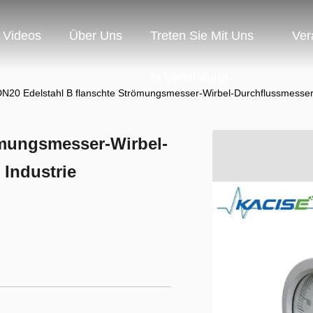
Videos
Über Uns
Treten Sie Mit Uns
Ver
In Verbindung
N20 Edelstahl B flanschte Strömungsmesser-Wirbel-Durchflussmesser 
ömungsmesser-Wirbel-
Industrie