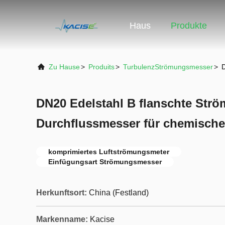
Haus
Produkte
Zu Hause
>
Produits
>
TurbulenzStrömungsmesser
>
D
DN20 Edelstahl B flanschte Str
Durchflussmesser für chemische 
komprimiertes Luftströmungsmeter
Einfügungsart Strömungsmesser
Herkunftsort:
China (Festland)
Markenname:
Kacise