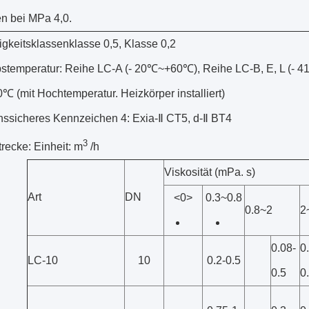
n bei MPa 4,0.
gkeitsklassenklasse 0,5, Klasse 0,2
ebstemperatur: Reihe LC-A (- 20℃~+60℃), Reihe LC-B, E, L (-
 (mit Hochtemperatur. Heizkörper installiert)
nssicheres Kennzeichen 4: Exia-Ⅱ CT5, d-Ⅱ BT4
3
trecke: Einheit: m
/h
Viskosität (mPa. s)
Art
DN
<0>
0.3~0.8
0.8~2
2
0.08-
0
LC-10
10
0.2-0.5
0.5
0