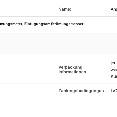
Name:
Ang
,
römungsmeter
Einfügungsart Strömungsmesser
jed
Verpackung
wer
Informationen
Ku
Zahlungsbedingungen
L/C