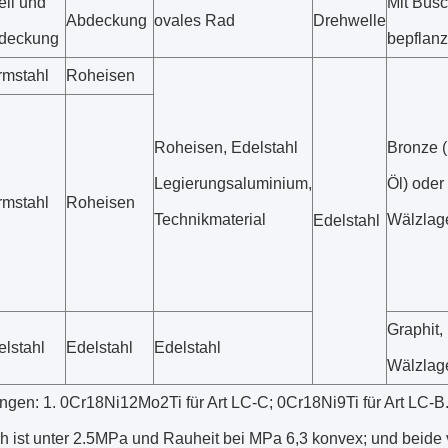
ell und
Mit Büs
Abdeckung
ovales Rad
Drehwelle
deckung
bepflan
rmstahl
Roheisen
Roheisen, Edelstahl
Bronze (
Legierungsaluminium,
Öl) oder
rmstahl
Roheisen
Technikmaterial
Wälzlag
Edelstahl
Graphit,
elstahl
Edelstahl
Edelstahl
Wälzlag
gen: 1. 0Cr18Ni12Mo2Ti für Art LC-C; 0Cr18Ni9Ti für Art LC-B
ch ist unter 2.5MPa und Rauheit bei MPa 6,3 konvex; und beid