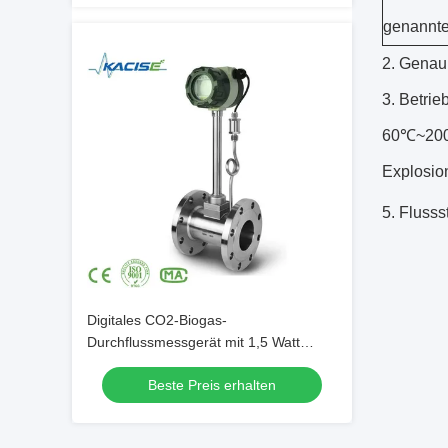
genannte
2. Genaui
3. Betri
60℃~200℃
Explosio
5. Flusss
Digitales CO2-Biogas-
Durchflussmessgerät mit 1,5 Watt
Stromverbrauch 1,0 Prozent
Beste Preis erhalten
Genauigkeit und 15 mm-6000 mm
Rohrgröße Ultraschall-
Durchflussmessgerät