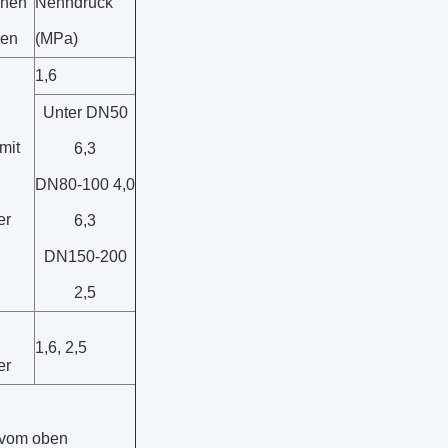
chen
Nenndruck
zen
(MPa)
1,6
Unter DN50
mit
6,3
DN80-100 4,0
er
6,3
DN150-200
2,5
1,6, 2,5
er
.
e vom oben