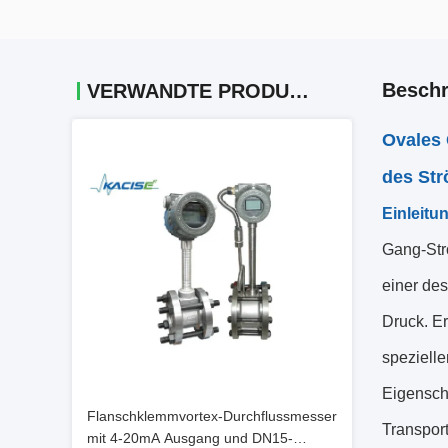
Beschr
VERWANDTE PRODUKTE
Ovales 
des St
Einleitu
Gang-Str
einer de
Druck. Er
spezielle
Eigenscha
Flanschklemmvortex-Durchflussmesser
Transport
mit 4-20mA Ausgang und DN15-