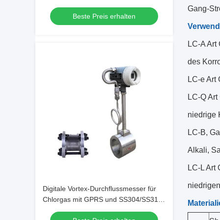
DN1800 Durchmesser für Druckluft und
Gang-Str
Beste Preis erhalten
Gas
Verwen
LC-A Art
des Korr
LC-e Art
LC-Q Art 
niedrige
LC-B, Ga
Alkali, 
LC-L Art
niedrigen
Digitale Vortex-Durchflussmesser für
Chlorgas mit GPRS und SS304/SS316-
Material
Körpermaterial