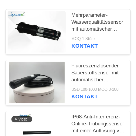
FORDERN
SIE EIN
Mehrparameter-
ZITAT
Wasserqualitätssensor
mit automatischer
Reinigungsfunktion
SITEMAP
MOQ:1 Stück
KONTAKT
DATENSCHUTZRICHTLINIE
Fluoreszenzlösender
Sauerstoffsensor mit
automatischer
Temperaturkompensation,
USD 100-1000 MOQ:0-100
kein Elektrolyt
KONTAKT
erforderlich und
RS485-Ausgang
IP68-Anti-Interferenz-
Online-Trübungssensor
mit einer Auflösung von