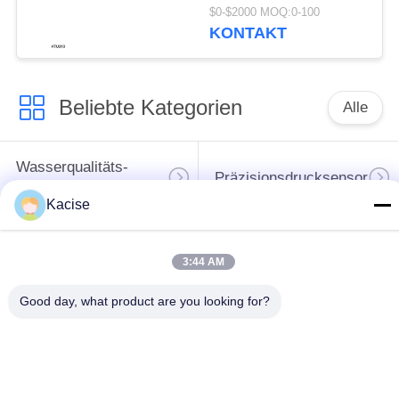
0,1 NTU für die
$0-$2000 MOQ:0-100
industrielle
KONTAKT
Überwachung der
Wasserqualität
Beliebte Kategorien
Alle
Wasserqualitäts-
Präzisionsdrucksensor
Sensor
Kacise
waagerecht
ausgerichteter
3:44 AM
Flüssigkeitsmessgerät
Übermittler des
Good day, what product are you looking for?
Radars
Ultraschallwandler-
Ultraschallströmungsmesse
Sensor