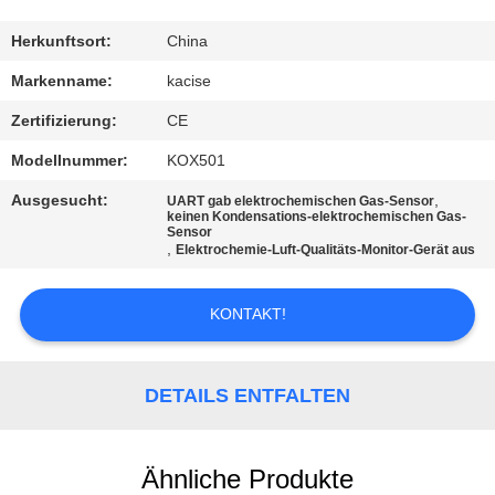
QUALITÄTSKONTROLLE
Herkunftsort:
China
Markenname:
kacise
TRETEN
Zertifizierung:
CE
SIE
Modellnummer:
KOX501
MIT
Ausgesucht:
,
UART gab elektrochemischen Gas-Sensor
UNS
keinen Kondensations-elektrochemischen Gas-
Sensor
IN
,
Elektrochemie-Luft-Qualitäts-Monitor-Gerät aus
VERBINDUNG
KONTAKT!
NACHRICHTEN
DETAILS ENTFALTEN
FÄLLE
Ähnliche Produkte