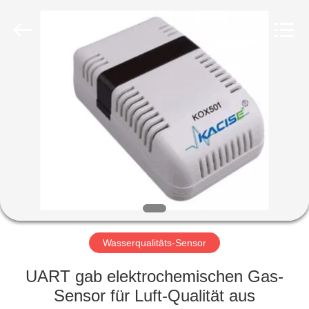
Xi'an
Kacise
Optronics
Co.,Ltd..
All
Rights
Reserved.
HAUS
PRODUKTE
VIDEOS
ÜBER
UNS
Wasserqualitäts-Sensor
FABRIK-
UART gab elektrochemischen Gas-
AUSFLUG
Sensor für Luft-Qualität aus