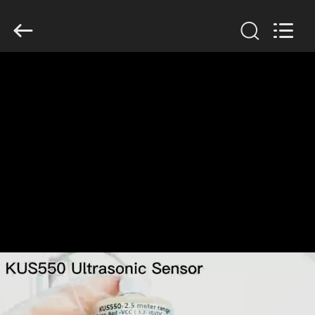
Xi'an
Kacise
Optronics
Co.,Ltd..
All
Rights
Reserved.
HAUS
PRODUKTE
VIDEOS
ÜBER
UNS
FABRIK-
AUSFLUG