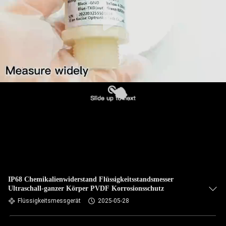
QUALITÄTSKONTROLLE
TRETEN
SIE
MIT
UNS
IN
VERBINDUNG
NACHRICHTEN
IP68 Chemikalienwiderstand Flüssigkeitsstandsmesser
Ultraschall-ganzer Körper PVDF Korrosionsschutz
FÄLLE
Flüssigkeitsmessgerät
2025-05-28